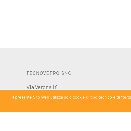
TECNOVETRO SNC
Via Verona 16
I-37060 Sona (VR)
Il presente Sito Web utilizza solo cookie di tipo tecnico e di "te
Verona – Italia