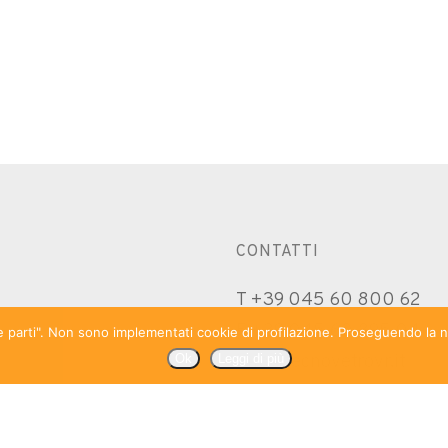
CONTATTI
T +39 045 60 800 62
F +39 045 60 895 04
rze parti". Non sono implementati cookie di profilazione. Proseguendo la 
info@tecnovetrovr.it
Ok
Leggi di più