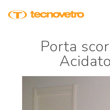
Skip
to
main
content
Porta scor
Acidato